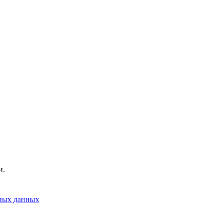
и.
ьных данных